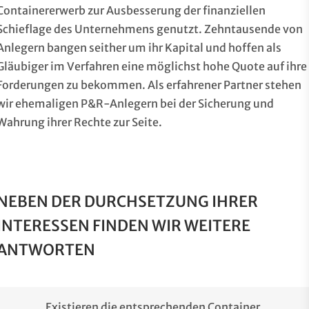
Containererwerb zur Ausbesserung der finanziellen
Schieflage des Unternehmens genutzt. Zehntausende von
Anlegern bangen seither um ihr Kapital und hoffen als
Gläubiger im Verfahren eine möglichst hohe Quote auf ihre
Forderungen zu bekommen. Als erfahrener Partner stehen
wir ehemaligen P&R-Anlegern bei der Sicherung und
Wahrung ihrer Rechte zur Seite.
NEBEN DER DURCHSETZUNG IHRER
INTERESSEN FINDEN WIR WEITERE
ANTWORTEN
Existieren die entsprechenden Container