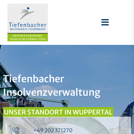
Tiefenbacher
Insolvenzverwaltung
UNSER STANDORT IN WUPPERTAL
+49 202 371270