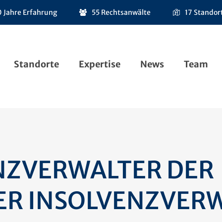
 Jahre Erfahrung
55 Rechtsanwälte
17 Standor
Standorte
Expertise
News
Team
ENZVERWALTER DER
ER INSOLVENZVER