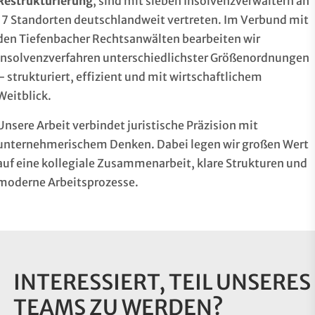
Restrukturierung
, sind mit sieben Insolvenzverwaltern an
17 Standorten deutschlandweit vertreten. Im Verbund mit
den Tiefenbacher Rechtsanwälten bearbeiten wir
Insolvenzverfahren unterschiedlichster Größenordnungen
– strukturiert, effizient und mit wirtschaftlichem
Weitblick.
Unsere Arbeit verbindet juristische Präzision mit
unternehmerischem Denken. Dabei legen wir großen Wert
auf eine kollegiale Zusammenarbeit, klare Strukturen und
moderne Arbeitsprozesse.
INTERESSIERT, TEIL UNSERES
TEAMS ZU WERDEN?