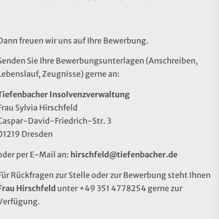
Dann freuen wir uns auf Ihre Bewerbung.
Senden Sie Ihre Bewerbungsunterlagen (Anschreiben,
Lebenslauf, Zeugnisse) gerne an:
Tiefenbacher Insolvenzverwaltung
Frau Sylvia Hirschfeld
Caspar-David-Friedrich-Str. 3
01219 Dresden
oder per E-Mail an:
hirschfeld@tiefenbacher.de
Für Rückfragen zur Stelle oder zur Bewerbung steht Ihnen
Frau Hirschfeld
unter +49 351 4778254 gerne zur
Verfügung.