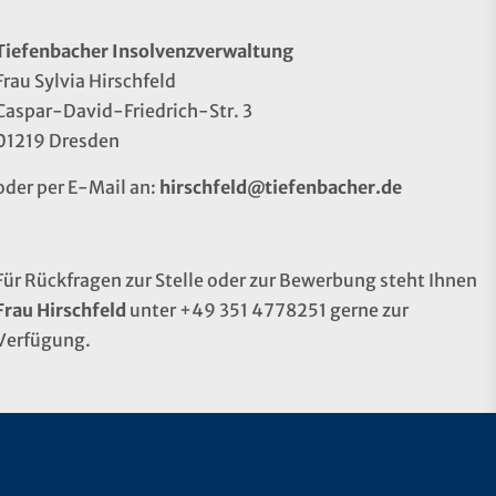
Tiefenbacher Insolvenzverwaltung
Frau Sylvia Hirschfeld
Caspar-David-Friedrich-Str. 3
01219 Dresden
oder per E-Mail an:
hirschfeld@tiefenbacher.de
Für Rückfragen zur Stelle oder zur Bewerbung steht Ihnen
Frau Hirschfeld
unter +49 351 4778251 gerne zur
Verfügung.