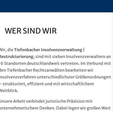
WER SIND WIR
Wir, die
Tiefenbacher Insolvenzverwaltung |
Restrukturierung
, sind mit sieben Insolvenzverwaltern an
16 Standorten deutschlandweit vertreten. Im Verbund mit
den Tiefenbacher Rechtsanwälten bearbeiten wir
Insolvenzverfahren unterschiedlichster Größenordnungen
– strukturiert, effizient und mit wirtschaftlichem
Weitblick.
Unsere Arbeit verbindet juristische Präzision mit
unternehmerischem Denken. Dabei legen wir großen Wert