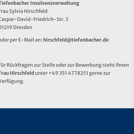
Tiefenbacher Insolvenzverwaltung
Frau Sylvia Hirschfeld
Caspar-David-Friedrich-Str. 3
01219 Dresden
oder per E-Mail an:
hirschfeld@tiefenbacher.de
Für Rückfragen zur Stelle oder zur Bewerbung steht Ihnen
Frau Hirschfeld
unter +49 351 4778251 gerne zur
Verfügung.