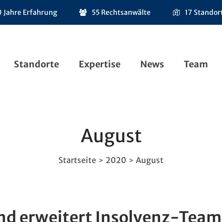
 Jahre Erfahrung
55 Rechtsanwälte
17 Standor
Standorte
Expertise
News
Team
August
Startseite
2020
August
>
>
nd erweitert Insolvenz-Tea