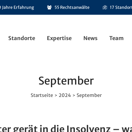
 Jahre Erfahrung
55 Rechtsanwälte
17 Standor
Standorte
Expertise
News
Team
September
Startseite
2024
September
>
>
r gerät in die Insolvenz – w