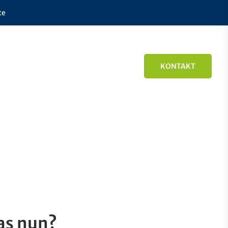
te
KONTAKT
as nun?