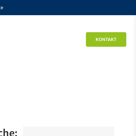
te
KONTAKT
che: