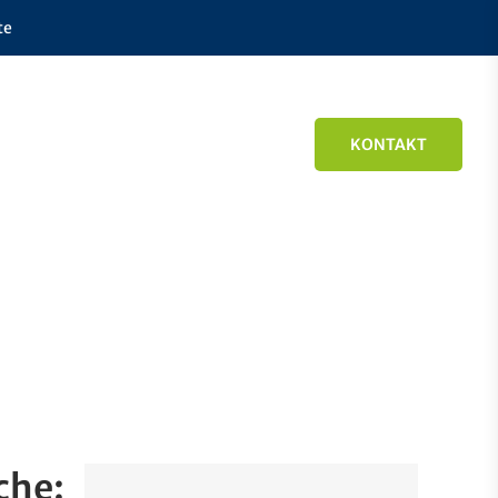
te
KONTAKT
che: