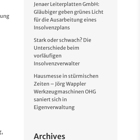
Jenaer Leiterplatten GmbH:
Gläubiger geben grünes Licht
tung
für die Ausarbeitung eines
Insolvenzplans
Stark oder schwach? Die
Unterschiede beim
vorläufigen
Insolvenzverwalter
Hausmesse in stürmischen
Zeiten – Jörg Wappler
Werkzeugmaschinen OHG
saniert sich in
Eigenverwaltung
g,
Archives