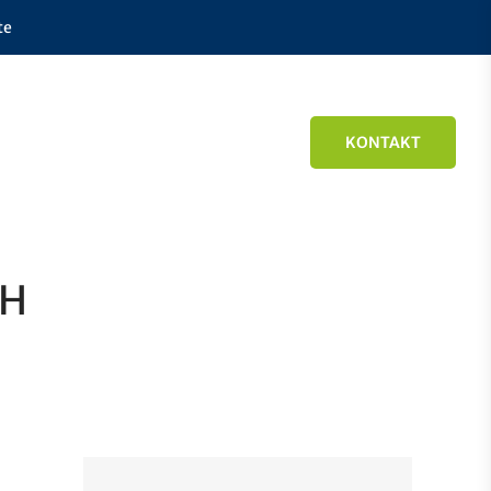
te
KONTAKT
bH