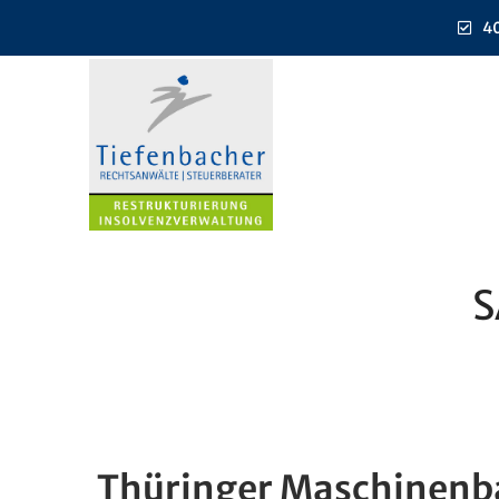
40
S
Thüringer Maschinenb