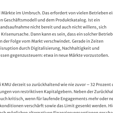
d Märkte im Umbruch. Das erfordert von vielen Betrieben e
n Geschäftsmodell und dem Produktkatalog. Ist ein
andsaufnahme nicht bereit und auch nicht willens, sich
e Krisenursache. Dann kann es sein, dass ein solcher Betrieb
 in der Folge vom Markt verschwindet. Gerade in Zeiten
sruption durch Digitalisierung, Nachhaltigkeit und
hlossen gegenzusteuern: etwa in neue Märkte vorzustoßen.
 KMU derzeit so zurückhaltend wie nie zuvor – 32 Prozent 
lungen von restriktiven Kapitalgebern. Neben der Zurückha
auch kritisch, wenn für laufende Engagements mehr oder n
tkonditionen verschärft sowie das Limit gesenkt werden. Hi
ach möglichen alternativen Finanzierungsoptionen gescha