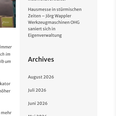
Hausmesse in stürmischen
Zeiten – Jörg Wappler
Werkzeugmaschinen OHG
saniert sich in
Eigenverwaltung
 immer
uch im
Archives
alb um
August 2026
ikator
Juli 2026
 höher
Juni 2026
d mehr