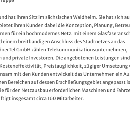
Gruppe
 hat ihren Sitz im sächsischen Waldheim. Sie hat sich au
e bietet ihren Kunden dabei die Konzeption, Planung, Betre
hmen für ein hochmodernes Netz, mit einem Glasfaseransc
nd einem breitbandigen Anschluss des Stadtnetzes an das
SchönerTel GmbH zählen Telekommunikationsunternehmen,
und private Investoren. Die angebotenen Leistungen sind
osteneffektivität, Preistauglichkeit, zügiger Umsetzung
nsam mit den Kunden entwickelt das Unternehmen ein A
chen Bereichen auf dessen Erschließungsgebiet angepasst is
ie für den Netzausbau erforderlichen Maschinen und Fahrz
ftigt insgesamt circa 160 Mitarbeiter.