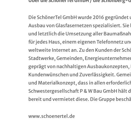
Über die SchönerTel GmbH / die Schönberg-
Die SchönerTel GmbH wurde 2016 gegründet und
Ausbau von Glasfasernetzen spezialisiert. Si
und letztlich die Umsetzung aller Baumaßna
für jedes Haus, einem eigenen Telefonnetz u
weltweite Internet an. Zu den Kunden der 
Stadtwerke, Gemeinden, Energieunternehmen 
geprägt von nachhaltigen Ausbaukonzepten, K
Kundenwünschen und Zuverlässigkeit. Gemei
und Materialkonzept, dass in allen erforderli
Schwestergesellschaft P & W Bau GmbH hält d
bereit und vermietet diese. Die Gruppe beschä
www.schoenertel.de