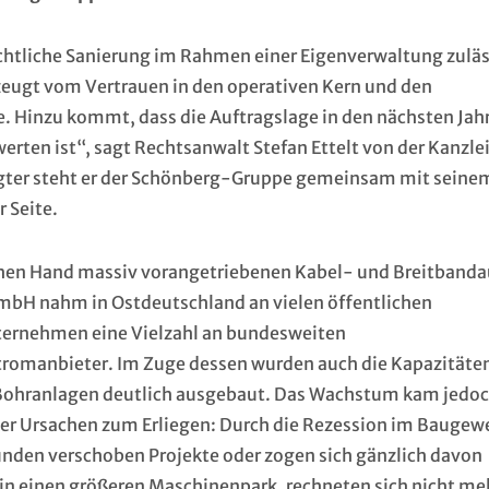
chtliche Sanierung im Rahmen einer Eigenverwaltung zuläss
 zeugt vom Vertrauen in den operativen Kern und den
 Hinzu kommt, dass die Auftragslage in den nächsten Jahr
rten ist“, sagt Rechtsanwalt Stefan Ettelt von der Kanzle
tigter steht er der Schönberg-Gruppe gemeinsam mit seine
 Seite.
ichen Hand massiv vorangetriebenen Kabel- und Breitband
GmbH nahm in Ostdeutschland an vielen öffentlichen
ternehmen eine Vielzahl an bundesweiten
tromanbieter. Im Zuge dessen wurden auch die Kapazitäte
Bohranlagen deutlich ausgebaut. Das Wachstum kam jedo
her Ursachen zum Erliegen: Durch die Rezession im Baugew
unden verschoben Projekte oder zogen sich gänzlich davon
l in einen größeren Maschinenpark, rechneten sich nicht me