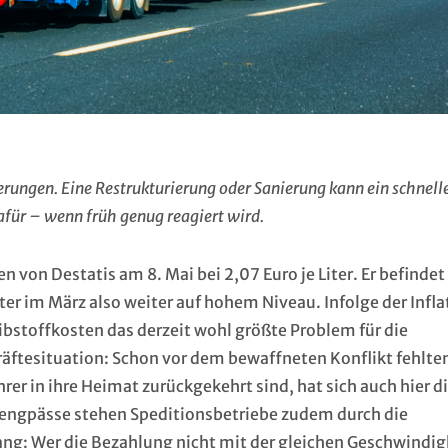
erungen. Eine Restrukturierung oder Sanierung kann ein schnell
afür – wenn früh genug reagiert wird.
en von Destatis am 8. Mai bei 2,07 Euro je Liter. Er befindet
er im März also weiter auf hohem Niveau. Infolge der Infla
ibstoffkosten das derzeit wohl größte Problem für die
kräftesituation: Schon vor dem bewaffneten Konflikt fehlte
rer in ihre Heimat zurückgekehrt sind, hat sich auch hier d
lengpässe stehen Speditionsbetriebe zudem durch die
g: Wer die Bezahlung nicht mit der gleichen Geschwindig