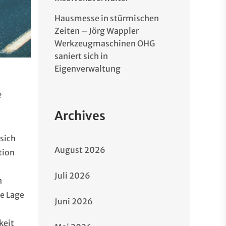
Hausmesse in stürmischen
Zeiten – Jörg Wappler
Werkzeugmaschinen OHG
saniert sich in
Eigenverwaltung
e
Archives
 sich
August 2026
tion
Juli 2026
n
ie Lage
Juni 2026
keit