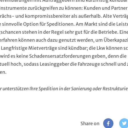
ereinbarungen mit Auftraggebern sind kurzfristig kündbar
e Instrumente zurückgreifen zu können: Kunden und Partner
prächs- und kompromissbereiter als außerhalb. Alte Verträ
e sinnvolle Option für Speditionen. Am Markt sind die Leis
schancen stehen in der Regel sehr gut für die Betriebe. Ein
verfahren können auch dazu genutzt werden, um Überkapaz
angfristige Mietverträge sind kündbar; die Lkw können sc
 wird es keine Schadensersatzforderungen geben, denn die
ell hoch, sodass Leasinggeber die Fahrzeuge schnell und 
en.
r unterstützen
Ihre Spedition in der Sanierung oder Restrukturi
Share on