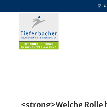
40
<strong>Welche Rolle h