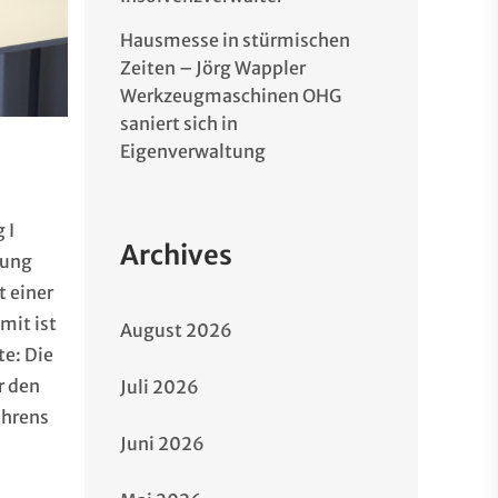
Hausmesse in stürmischen
Zeiten – Jörg Wappler
Werkzeugmaschinen OHG
saniert sich in
Eigenverwaltung
 I
Archives
tung
t einer
mit ist
August 2026
te: Die
r den
Juli 2026
ahrens
Juni 2026