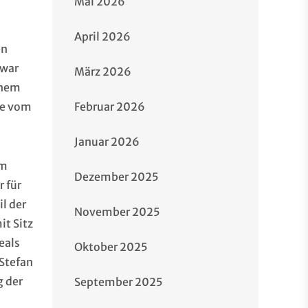
Mai 2026
April 2026
en
 war
März 2026
inem
Februar 2026
ge vom
Januar 2026
em
Dezember 2025
r für
l der
November 2025
it Sitz
eals
Oktober 2025
 Stefan
g der
September 2025