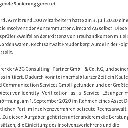
gende Sanierung gerettet
d AG mit rund 200 Mitarbeitern hatte am 3. Juli 2020 ein
 die Insolvenz der Konzernmutter Wirecard AG selbst. Diese
sprüfer Zweifel an der Existenz von Treuhandkonten mit e
worden waren. Rechtsanwalt Freudenberg wurde in der Fol
stellt.
er der ABG Consulting-Partner GmbH & Co. KG, und sein
 initiiert. Dadurch konnte innerhalb kurzer Zeit ein Käufe
rd Communication Services GmbH gefunden und der Großtei
bieter von Identity-Verification-as-a-Service-Lösungen m
röffnung, am 1. September 2020 im Rahmen eines Asset D
htlichen Part im Insolvenzverfahren betreute Rechtsanwalt
elt. Zu diesen Aufgaben gehörten unter anderem die Beratun
ätzen, die Einleitung des Insolvenzverfahrens und die