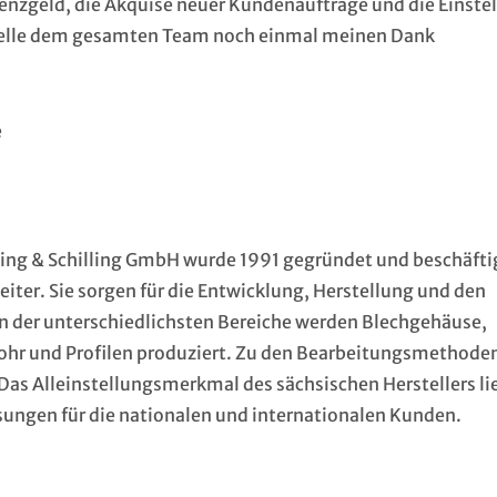
enzgeld, die Akquise neuer Kundenaufträge und die Einste
 Stelle dem gesamten Team noch einmal meinen Dank
e
ling & Schilling GmbH wurde 1991 gegründet und beschäfti
iter. Sie sorgen für die Entwicklung, Herstellung und den
en der unterschiedlichsten Bereiche werden Blechgehäuse,
ohr und Profilen produziert. Zu den Bearbeitungsmethode
as Alleinstellungsmerkmal des sächsischen Herstellers li
ösungen für die nationalen und internationalen Kunden.