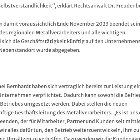
Selbstverständlichkeit“, erklärt Rechtsanwalt Dr. Freudenb
en damit voraussichtlich Ende November 2023 beendet sein
des regionalen Metallverarbeiters und alle wichtigen
sich die Geschäftstätigkeit künftig auf den Unternehmens
r Nebenstandort wurde abgegeben.
l Bernhardt haben sich vertraglich bereits zur Leistung ei
Unternehmen verpflichtet. Dadurch kann sowohl die Befri
s Betriebes umgesetzt werden. Dabei stellen die neuen
ftige Geschäftsleitung des Metallverarbeiters. „Es ist uns 
enden, der für Mitarbeiter, Partner und Kunden seit mittl
ir alles dafür tun, den Betrieb weiterzuentwickeln, ihm zu
 den Umsätzen zu verhelfen. Dazu werden wir die Kundenak