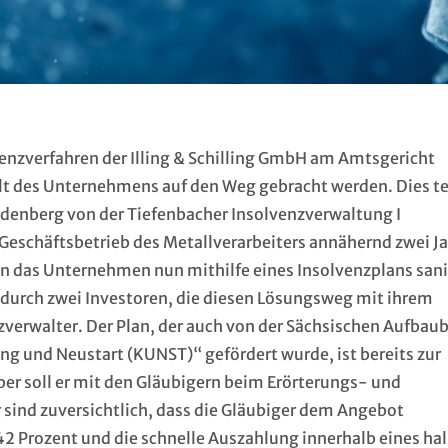
enzverfahren der Illing & Schilling GmbH am Amtsgericht
lt des Unternehmens auf den Weg gebracht werden. Dies te
udenberg von der Tiefenbacher Insolvenzverwaltung I
Geschäftsbetrieb des Metallverarbeiters annähernd zwei J
n das Unternehmen nun mithilfe eines Insolvenzplans sani
 durch zwei Investoren, die diesen Lösungsweg mit ihrem
verwalter. Der Plan, der auch von der Sächsischen Aufbau
 und Neustart (KUNST)“ gefördert wurde, ist bereits zur
ber soll er mit den Gläubigern beim Erörterungs- und
ind zuversichtlich, dass die Gläubiger dem Angebot
 Prozent und die schnelle Auszahlung innerhalb eines ha