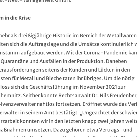
er Ost-West-Management GmbH.
 in die Krise
mehr als dreißigjährige Historie im Bereich der Metallwaren
lten sich die Auftragslage und die Umsätze kontinuierlich 
ndenstamm aufgebaut werden. Mit der Corona-Pandemie ka
n, Quarantäne und Ausfällen in der Produktion. Daneben
Herausforderungen seitens der Kunden und Lücken in den
sten für Metall und Bleche taten ihr übriges. Um die nötig
loss sich die Geschäftsführung im November 2021 zur
hemnitz. Seither konnte Rechtsanwalt Dr. Nils Freudenber
olvenzverwalter nahtlos fortsetzen. Eröffnet wurde das Ver
erwalter in seinem Amt bestätigt. „Ungeachtet der schwie
urzarbeit konnten wir in den letzten knapp zwei Jahren weit
smaßnahmen umsetzen. Dazu gehören etwa Vertrags- und